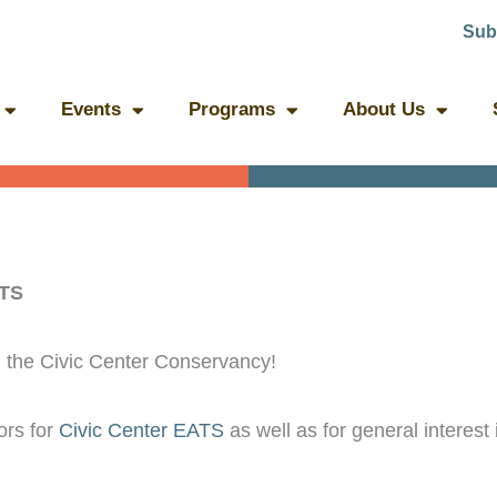
Sub
Events
Programs
About Us
ATS
th the Civic Center Conservancy!
ors for
Civic Center EATS
as well as for general interest 